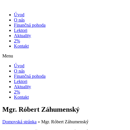
Preskočiť
na
Úvod
obsah
O nás
Finančná pohoda
Lektori
Aktuality
2%
Kontakt
Menu
Úvod
O nás
Finančná pohoda
Lektori
Aktuality
2%
Kontakt
Mgr. Róbert Záhumenský
Domovská stránka
»
Mgr. Róbert Záhumenský