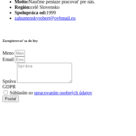
Motto:
Naučme peniaze pracovať pre nás.
Región:
celé Slovensko
Spolupráca od:
1999
zahumenskyrobert@ovbmail.eu
Zaregistrovať sa do hry
Meno
Email
Správa
GDPR
Súhlasím so
spracovaním osobných údajov
Poslať