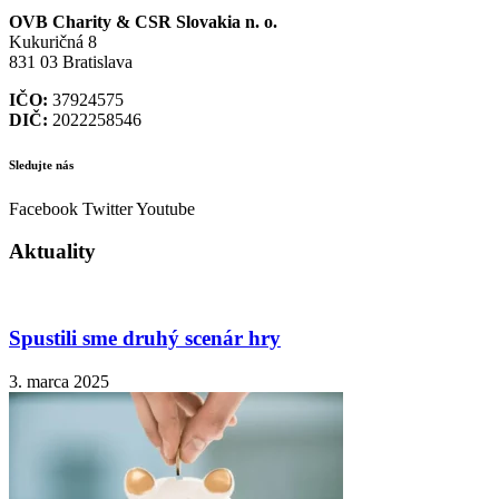
OVB Charity & CSR Slovakia
n. o.
Kukuričná 8
831 03 Bratislava
IČO:
37924575
DIČ:
2022258546
Sledujte nás
Facebook
Twitter
Youtube
Aktuality
Spustili sme druhý scenár hry
3. marca 2025