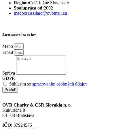
Región:
Celé Južné Slovensko
Spolupráca od:
2002
madocsaiszilard@ovbmail.eu
Zaregistrovať sa do hry
Meno
Email
Správa
GDPR
Súhlasím so
spracovaním osobných údajov
Poslať
OVB Charity & CSR Slovakia
n. o.
Kukuričná 8
831 03 Bratislava
IČO:
37924575