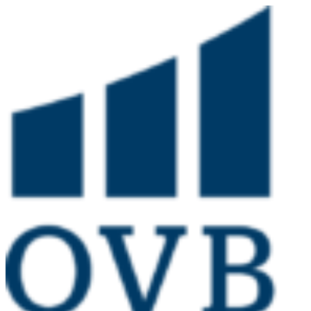
Preskočiť
na
obsah