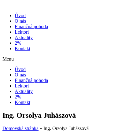
Preskočiť
na
Úvod
obsah
O nás
Finančná pohoda
Lektori
Aktuality
2%
Kontakt
Menu
Úvod
O nás
Finančná pohoda
Lektori
Aktuality
2%
Kontakt
Ing. Orsolya Juhászová
Domovská stránka
»
Ing. Orsolya Juhászová