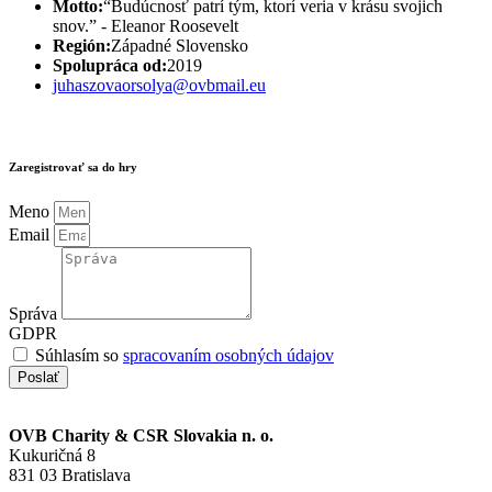
Motto:
“Budúcnosť patrí tým, ktorí veria v krásu svojich
snov.” - Eleanor Roosevelt
Región:
Západné Slovensko
Spolupráca od:
2019
juhaszovaorsolya@ovbmail.eu
Zaregistrovať sa do hry
Meno
Email
Správa
GDPR
Súhlasím so
spracovaním osobných údajov
Poslať
OVB Charity & CSR Slovakia
n. o.
Kukuričná 8
831 03 Bratislava